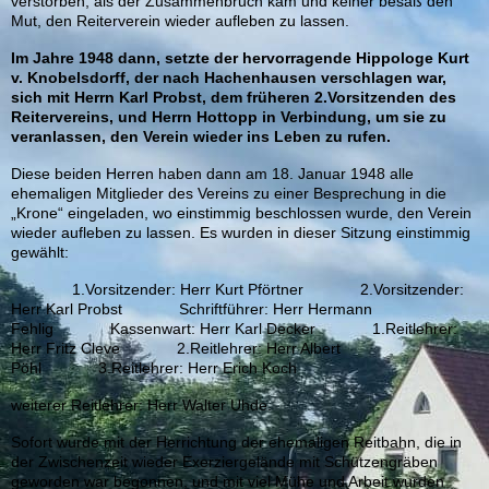
verstorben, als der Zusammenbruch kam und keiner besaß den
Mut, den Reiterverein wieder aufleben zu lassen.
Im Jahre 1948 dann, setzte der hervorragende Hippologe Kurt
v. Knobelsdorff, der nach Hachenhausen verschlagen war,
sich mit Herrn Karl Probst, dem früheren 2.Vorsitzenden des
Reitervereins, und Herrn Hottopp in Verbindung, um sie zu
veranlassen, den Verein wieder ins Leben zu rufen.
Diese beiden Herren haben dann am 18. Januar 1948 alle
ehemaligen Mitglieder des Vereins zu einer Besprechung in die
„Krone“ eingeladen, wo einstimmig beschlossen wurde, den Verein
wieder aufleben zu lassen. Es wurden in dieser Sitzung einstimmig
gewählt:
1.Vorsitzender: Herr Kurt Pförtner 2.Vorsitzender:
Herr Karl Probst Schriftführer: Herr Hermann
Fehlig Kassenwart: Herr Karl Decker 1.Reitlehrer:
Herr Fritz Cleve 2.Reitlehrer: Herr Albert
Pöhl 3.Reitlehrer: Herr Erich Koch
weiterer Reitlehrer: Herr Walter Uhde.
Sofort wurde mit der Herrichtung der ehemaligen Reitbahn, die in
der Zwischenzeit wieder Exerziergelände mit Schützengräben
geworden war begonnen, und mit viel Mühe und Arbeit wurden