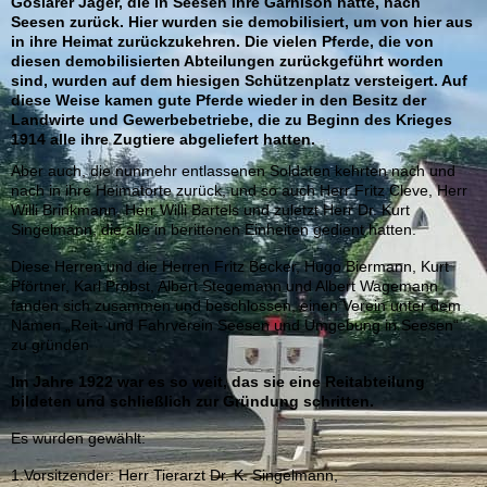
Goslarer Jäger, die in Seesen ihre Garnison hatte, nach
Seesen zurück. Hier wurden sie demobilisiert, um von hier aus
in ihre Heimat zurückzukehren. Die vielen Pferde, die von
diesen demobilisierten Abteilungen zurückgeführt worden
sind, wurden auf dem hiesigen Schützenplatz versteigert. Auf
diese Weise kamen gute Pferde wieder in den Besitz der
Landwirte und Gewerbebetriebe, die zu Beginn des Krieges
1914 alle ihre Zugtiere abgeliefert hatten.
Aber auch, die nunmehr entlassenen Soldaten kehrten nach und
nach in ihre Heimatorte zurück, und so auch Herr Fritz Cleve, Herr
Willi Brinkmann, Herr Willi Bartels und zuletzt Herr Dr. Kurt
Singelmann, die alle in berittenen Einheiten gedient hatten.
Diese Herren und die Herren Fritz Becker, Hugo Biermann, Kurt
Pförtner, Karl Probst, Albert Stegemann und Albert Wagemann
fanden sich zusammen und beschlossen, einen Verein unter dem
Namen „Reit- und Fahrverein Seesen und Umgebung in Seesen“
zu gründen
Im Jahre 1922 war es so weit, das sie eine Reitabteilung
bildeten und schließlich zur Gründung schritten.
Es wurden gewählt:
1.Vorsitzender: Herr Tierarzt Dr. K. Singelmann,