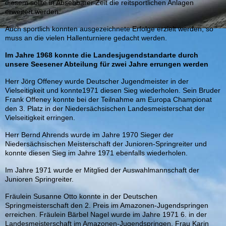
diesem sollte in Absehbarer Zeit die reitsportlichen Anlagen
erweitert werden.
Auch sportlich konnten ausgezeichnete Erfolge erzielt werden, so
muss an die vielen Hallenturniere gedacht werden.
Im Jahre 1968 konnte die Landesjugendstandarte durch
unsere Seesener Abteilung für zwei Jahre errungen werden
Herr Jörg Offeney wurde Deutscher Jugendmeister in der
Vielseitigkeit und konnte1971 diesen Sieg wiederholen. Sein Bruder
Frank Offeney konnte bei der Teilnahme am Europa Championat
den 3. Platz in der Niedersächsischen Landesmeisterschat der
Vielseitigkeit erringen.
Herr Bernd Ahrends wurde im Jahre 1970 Sieger der
Niedersächsischen Meisterschaft der Junioren-Springreiter und
konnte diesen Sieg im Jahre 1971 ebenfalls wiederholen.
Im Jahre 1971 wurde er Mitglied der Auswahlmannschaft der
Junioren Springreiter.
Fräulein Susanne Otto konnte in der Deutschen
Springmeisterschaft den 2. Preis im Amazonen-Jugendspringen
erreichen. Fräulein Bärbel Nagel wurde im Jahre 1971 6. in der
Landesmeisterschaft im Amazonen-Jugendspringen. Frau Karin