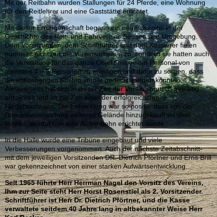
Mit der Reitbahn wurden Stallungen für 24 Pferde, eine Wohnung
für den Reitlehrer und eine Gaststätte errichtet.
Mit dieser Errungenschaft begann ein neues Kapitel in der
Geschichte des Reit- und Fahrvereins Seesen und Umgebung.
Dem Vorsitzenden, dem Schriftführer und dem Kassierer fielen
nunmehr nicht nur die Vereinsarbeiten zu, sondern sie hatten auch
die Verwaltung für das ganze Objekt mit einem Personal von
meistens 4 – 5 Personen zu erledigen und dafür zu sorgen, dass
die entstehenden Kosten immer gedeckt werden konnten.
Andererseits hat sich in dieser Zeit der Verein sportlich gewaltig
entwickelt und ist zur Zeit einer der erfolgreichsten
Niedersachsens. Die Entwicklung war so positiv, dass von der
Domänenverwaltung weiteres Gelände hinzugekauft werden
konnte, worauf nun eine Außenbahn errichtet wurde.
In die Halle wurde eine Tribüne eingebaut und viele
Verbesserungen vorgenommen. Auch der nächste Zeitabschnitt-
mit dem jeweiligen Vorsitzenden DR. Dietrich Pförtner und Erns Brill
war gekennzeichnet von einer starken Aufwärtsentwicklung.
Seit 1965 führte Herr Herrman Nagel den Vorsitz des Vereins,
Ihm zur Seite steht Herr Horst Rosenstiel als 2. Vorsitzender.
Schriftführer ist Herr Dr. Dietrich Pförtner, und die Kasse
verwaltete seitdem 40 Jahre lang in altbekannter Weise Herr