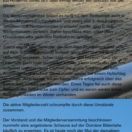
Ein Hindernis stellte sich aber immer wieder ein, und das war der
Winter.
Die Wetterverhältnisse ließen es nicht zu, den Reitbetrieb auch in
diesen Monaten durchzuführen, und vieles was in den Frühjahrs-,
Sommer- und Herbstmonaten erarbeitet wurde, ging in den
Wintermonaten verloren. Daher beschloss man, unter allen
Umständen eine gedeckte Reitbahn zu schaffen.
Zuerst wurde eine Scheune, die dem Alten Amt gehörte und sich
auf dem Schildberggelände befand, gepachtet und mit einem
Hufschlag versehen. Schon bald stellte sich heraus , dass ein
Unterricht darin nicht stattfinden konnte. Dann wurde das Alte Amt
aufgelöst und von Herrn Züchner die große Scheune auf dem
Amtsgelände gepachtet. Diese wurde wieder mit einem Hufschlag
versehen. Jetzt konnte wieder einige Jahre erfolgreich über das
ganze Jahr hinweg geritten werden. Eines Tages fiel auch diese
Scheune der Spitzhacke zum Opfer, und es waren wieder keine
Reitmöglichkeiten im Winter vorhanden.
Die aktive Mitgliederzahl schrumpfte durch diese Umstände
zusammen.
Der Vorstand und die Mitgliederversammlung beschlossen
nunmehr eine angebotene Scheune auf der Domäne Bilderlahe
käuflich zu erwerben. Es ist heute noch der Mut der damaligen