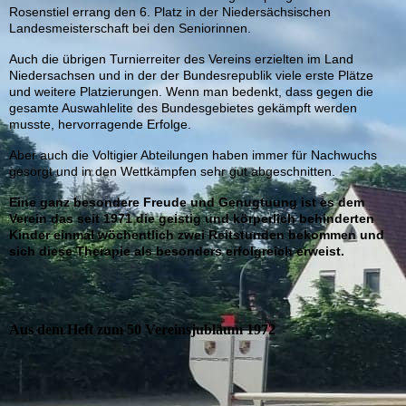
Rosenstiel errang den 6. Platz in der Niedersächsischen
Landesmeisterschaft bei den Seniorinnen.
Auch die übrigen Turnierreiter des Vereins erzielten im Land
Niedersachsen und in der der Bundesrepublik viele erste Plätze
und weitere Platzierungen. Wenn man bedenkt, dass gegen die
gesamte Auswahlelite des Bundesgebietes gekämpft werden
musste, hervorragende Erfolge.
Aber auch die Voltigier Abteilungen haben immer für Nachwuchs
gesorgt und in den Wettkämpfen sehr gut abgeschnitten.
Eine ganz besondere Freude und Genugtuung ist es dem
Verein das seit 1971 die geistig und körperlich behinderten
Kinder einmal wöchentlich zwei Reitstunden bekommen und
sich diese Therapie als besonders erfolgreich erweist.
Aus dem Heft zum 50 Vereinsjubläum 1972