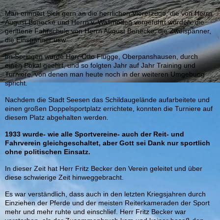
Man erinnert Sich gern an die herrlichen Viererzüge, die von Herrn
August Benecke und Herrn v. Wallmoden vorgeführt wurden, die
gerittene Fahrschule von Herrn August Benecke, die Zweispänner,
die Einspänner usw
Im Springen wurde Herr Otto Flügge, Oberpanshausen, durch
einen Pokal geehrt, und so folgten Jahr auf Jahr Training und
Turniere, von denen man heute noch in der weiteren Umgebung
spricht.
Nachdem die Stadt Seesen das Schildaugelände aufarbeitete und
einen großen Doppelsportplatz errichtete, konnten die Turniere auf
diesem Platz abgehalten werden.
1933 wurde- wie alle Sportvereine- auch der Reit- und
Fahrverein gleichgeschaltet, aber Gott sei Dank nur sportlich
ohne politischen Einsatz.
In dieser Zeit hat Herr Fritz Becker den Verein geleitet und über
diese schwierige Zeit hinweggebracht.
Es war verständlich, dass auch in den letzten Kriegsjahren durch
Einziehen der Pferde und der meisten Reiterkameraden der Sport
mehr und mehr ruhte und einschlief. Herr Fritz Becker war