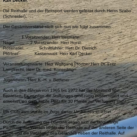
Karl Decker.
Die Reithalle und der Reitsport werden geleitet durch Herrn Szabo´
(Schneider).
Der Gesamtvorstand stellt sich nun wie folgt zusammen:
1.Vorsitzender: Herr Hermann
Nagel 2.Vorsitzender: Herr Horst
Rosenstiel Schriftführer: Herr Dr. Dietrich
Pförtner Kassenwart: Herr Karl Decker
Veranstaltungswarte: Herr Wolfgang Pförtner,Herr Dr. Fritz
Lamprecht, Herr Dr. med. Konerding
Jugendwart: Herr K.-H. v. Bothmer
Auch in den Jahren von 1965 bis 1972 hat der Vorstand Mut
bewiesen. Es wurden die Stallungen großzügig modernisiert und
erweitert, so dass heute Platz für 30 Pferde zur Verfügung steht.
Ein Clubraum wurde im Zuge dieser Umbauten errichtet.
Durch die Auflösung der Dömäne ergab sich die langjährige
Pachtung der Weiden hinter der Reithalle auf der anderen Seite der
Nette und die Pachtung des Geländes neben der Reithalle. Auf