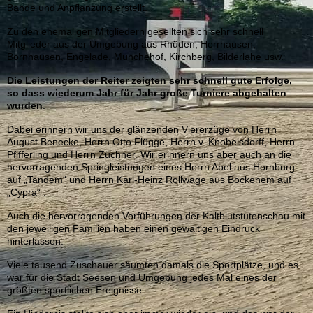
Bande und Anpflanzung erstellt.
Zu den ehemaligen Mitgliedern gesellten sich sehr schnell
Mitglieder aus der Umgebung aus Rhüden, Herrhausen,
Bornhausen, Engelade, Münchehof, Kirchberg, Bilderlahe usw.
Die Leistungen der Reiter zeigten sehr schnell gute Erfolge,
so dass wiederum Jahr für Jahr große Turniere abgehalten
wurden
.
Dabei erinnern wir uns der glänzenden Viererzüge von Herrn
August Benecke, Herrn Otto Flügge, Herrn v. Knobelsdorff, Herrn
Pfifferling und Herrn Züchner. Wir erinnern uns aber auch an die
hervorragenden Springleistungen eines Herrn Abel aus Hornburg
auf „Tandem“ und Herrn Karl-Heinz Rollwage aus Bockenem auf
„Cypra“ .
Auch die hervorragenden Vorführungen der Kaltblutstutenschau mit
den jeweiligen Familien haben einen gewaltigen Eindruck
hinterlassen.
Viele tausend Zuschauer säumten damals die Sportplätze, und es
war für die Stadt Seesen und Umgebung jedes Mal eines der
größten sportlichen Ereignisse.