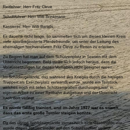
Reitlehrer: Herr Fritz Cleve
Schriftführer: Herr Willi Brinkmann
Kassierer: Herr Willi Bartels
Es dauerte nicht lange, so sammelten sich um diesen kleinen Kreis
viele sportbegeisterte Pferdefreunde, um unter der Leitung des
ehemaligen hochverehrten Fritz Cleve zu Reiten zu erlernen.
Zu Beginn hat man auf dem Schützenplatz in Seesen mit dem
Unterricht begonnen. Bald stellte sich jedoch heraus, dass die
Voraussetzungen für dieses Vorhaben nicht geeignet waren.
Im Schildaugelände, das während des Krieges durch die hiesigen
Truppen als Exerzierplatz verwandt wurde, wurde ein Teilstück,
welches noch mit tiefen Schützengräben durchzogen war, in
eigener Arbeit zu einer Reitbahn ausgebaut und der Unterricht
nach dort verlegt.
Es wurde fleißig trainiert, und im Jahre 1927 war es soweit,
dass das erste große Turnier steigen konnte.
Da das übrige Schildaugelände immer noch eine Geröllhalde war,
wurde dieses Turnier wieder auf den Schützenplatz verlegt.